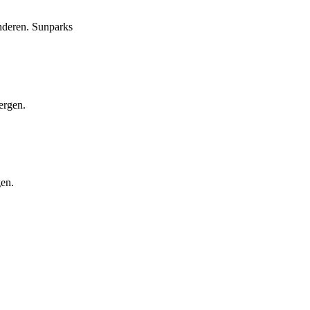
nderen. Sunparks
ergen.
gen.