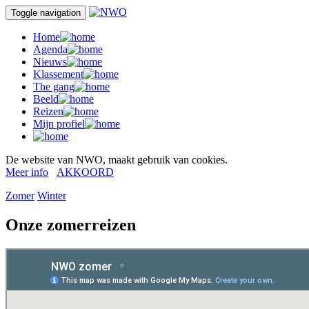
Toggle navigation
Home
Agenda
Nieuws
Klassement
The gang
Beeld
Reizen
Mijn profiel
De website van NWO, maakt gebruik van cookies.
Meer info
AKKOORD
Zomer
Winter
Onze zomerreizen