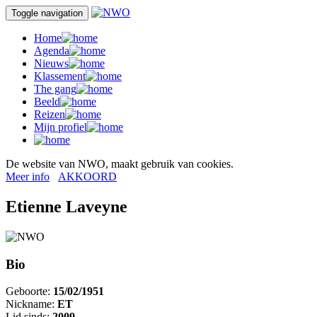
Toggle navigation
Home
Agenda
Nieuws
Klassement
The gang
Beeld
Reizen
Mijn profiel
De website van NWO, maakt gebruik van cookies.
Meer info
AKKOORD
Etienne Laveyne
Bio
Geboorte:
15/02/1951
Nickname:
ET
Lid sinds:
2009