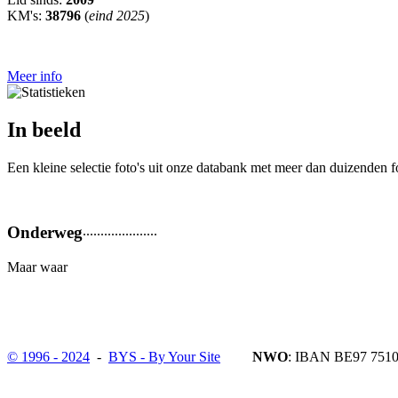
KM's:
38796
(
eind 2025
)
Meer info
In beeld
Een kleine selectie foto's uit onze databank met meer dan duizenden fo
Onderweg
...
...
...
...
...
...
...
Maar waar
© 1996 - 2024
-
BYS - By Your Site
NWO
: IBAN BE97 7510