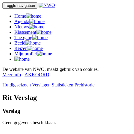
Toggle navigation
Home
Agenda
Nieuws
Klassement
The gang
Beeld
Reizen
Mijn profiel
De website van NWO, maakt gebruik van cookies.
Meer info
AKKOORD
Huidig
seizoen
Verslagen
Statistieken
Prehistorie
Rit Verslag
Verslag
Geen gegevens beschikbaar.