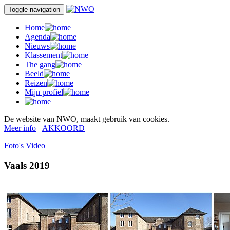
Toggle navigation
Home
Agenda
Nieuws
Klassement
The gang
Beeld
Reizen
Mijn profiel
De website van NWO, maakt gebruik van cookies.
Meer info
AKKOORD
Foto's
Video
Vaals 2019