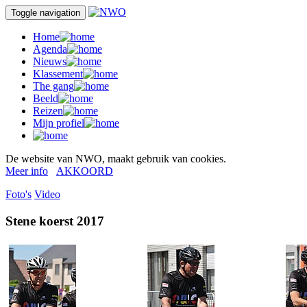
Toggle navigation
Home
Agenda
Nieuws
Klassement
The gang
Beeld
Reizen
Mijn profiel
De website van NWO, maakt gebruik van cookies.
Meer info
AKKOORD
Foto's
Video
Stene koerst 2017