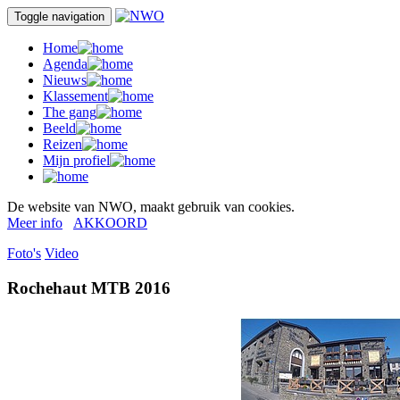
Toggle navigation
Home
Agenda
Nieuws
Klassement
The gang
Beeld
Reizen
Mijn profiel
De website van NWO, maakt gebruik van cookies.
Meer info
AKKOORD
Foto's
Video
Rochehaut MTB 2016